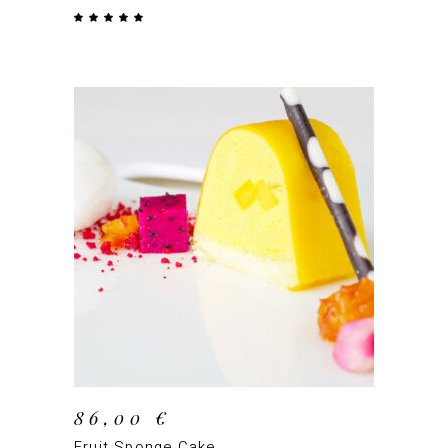
Note
5.00
sur 5
AJOUTER AU PANIER
86,00
€
Fruit Sponge Cake