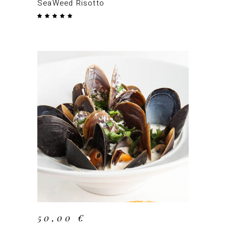
SeaWeed Risotto
Note
5.00
sur 5
AJOUTER AU PANIER
50,00
€