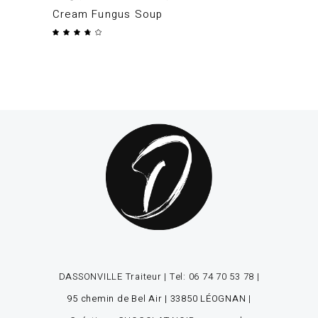
prix
prix
Cream Fungus Soup
initial
actuel
Note
était :
est :
3.50
sur
185,00 €.
120,00 €.
5
DASSONVILLE Traiteur | Tel:
06 74 70 53 78
|
95 chemin de Bel Air | 33850 LÉOGNAN
|