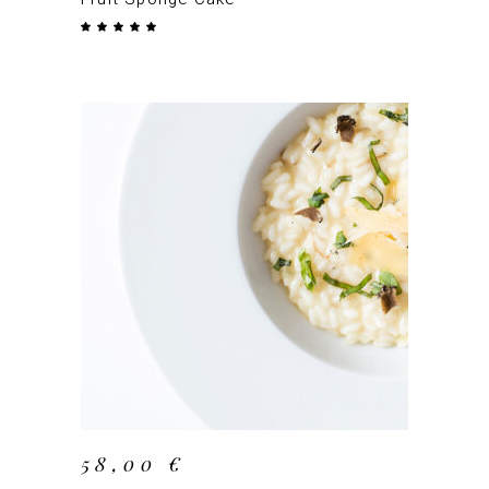
Note
5.00
sur 5
AJOUTER AU PANIER
58,00
€