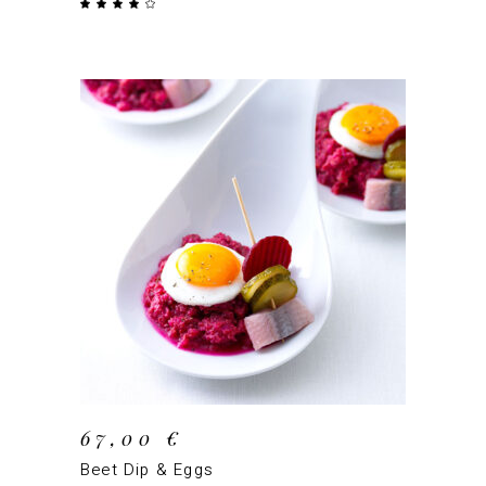
Note
4.00
sur
5
AJOUTER AU PANIER
67,00
€
Beet Dip & Eggs